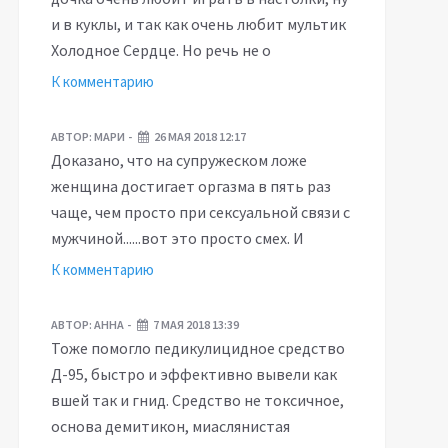
и в куклы, и так как очень любит мультик
Холодное Сердце. Но речь не о
К комментарию
АВТОР:
МАРИ
26 МАЯ 2018 12:17
Доказано, что на супружеском ложе
женщина достигает оргазма в пять раз
чаще, чем просто при сексуальной связи с
мужчиной......вот это просто смех. И
К комментарию
АВТОР:
АННА
7 МАЯ 2018 13:39
Тоже помогло педикулицидное средство
Д-95, быстро и эффективно вывели как
вшей так и гнид. Средство не токсичное,
основа демитикон, миаслянистая