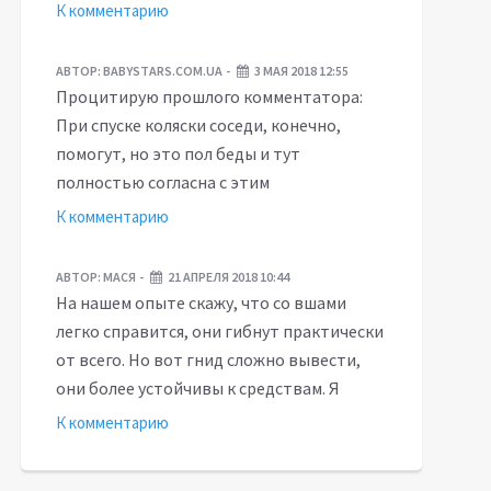
К комментарию
АВТОР:
BABYSTARS.COM.UA
3 МАЯ 2018 12:55
Процитирую прошлого комментатора:
При спуске коляски соседи, конечно,
помогут, но это пол беды и тут
полностью согласна с этим
К комментарию
АВТОР:
МАСЯ
21 АПРЕЛЯ 2018 10:44
На нашем опыте скажу, что со вшами
легко справится, они гибнут практически
от всего. Но вот гнид сложно вывести,
они более устойчивы к средствам. Я
К комментарию