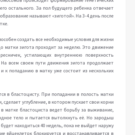
омосомов происходит формирование генетических
всего остального. За пол будущего ребенка отвечает
образование называют «зиготой». На 3-4 день после
тке.
пособен создать все необходимые условия для жизни
до матки зигота проходит за неделю. Это движение
 ресничек, устилающих внутреннюю поверхность
 На всем своем пути движения зигота продолжает
и к попаданию в матку уже состоит из нескольких
ся в бластоцисту. При попадании в полость матки
, сделает углубление, в котором пускает свои корни
 в матке бластоциста ведет борьбу за выживание,
одное тело и пытается вытолкнуть её. Но зародыш
 будет находиться 40 недель, пока не выйдет наружу
ие яйцеклеток блокируется и восстанавливается в