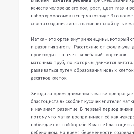
В момент
зачатия ребенка
при смешивании хр
качеств человека: его пол, рост, цвет глаз и 
набор хромосомов в сперматозоиде. Это новое 
своего создания зигота начинает свой путь к ма
Матка – это орган внутри женщины, который с
и развития зиготы. Расстояние от фолликулы 
происходит за счет колебаний ворсинок –
маточных труб, по которым движется зигота.
развиваться путем образования новых клеток 
десятков клеток.
Зигода за время движения к матке превращает
бластоциста выскоблит кусочек эпителия матки
и начинает развитие. В первый период жизни
потому что матка воспринимает её как чужер
побеждает в этой борьбе. В матке бластоциста
ребеночком. На время беременности созреван