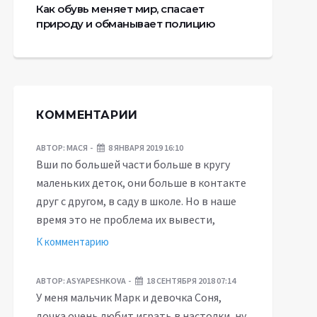
Как обувь меняет мир, спасает
природу и обманывает полицию
КОММЕНТАРИИ
АВТОР:
МАСЯ
8 ЯНВАРЯ 2019 16:10
Вши по большей части больше в кругу
маленьких деток, они больше в контакте
друг с другом, в саду в школе. Но в наше
время это не проблема их вывести,
К комментарию
АВТОР:
ASYAPESHKOVA
18 СЕНТЯБРЯ 2018 07:14
У меня мальчик Марк и девочка Соня,
дочка очень любит играть в настолки, ну