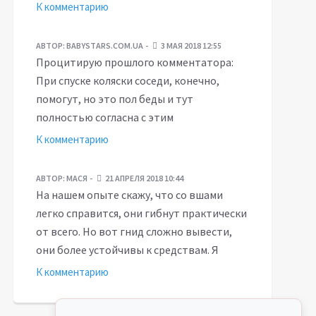
К комментарию
АВТОР:
BABYSTARS.COM.UA
3 МАЯ 2018 12:55
Процитирую прошлого комментатора:
При спуске коляски соседи, конечно,
помогут, но это пол беды и тут
полностью согласна с этим
К комментарию
АВТОР:
МАСЯ
21 АПРЕЛЯ 2018 10:44
На нашем опыте скажу, что со вшами
легко справится, они гибнут практически
от всего. Но вот гнид сложно вывести,
они более устойчивы к средствам. Я
К комментарию