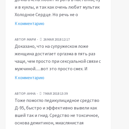
и в куклы, и так как очень любит мультик
Холодное Сердце. Но речь не о
К комментарию
АВТОР:
МАРИ
26 МАЯ 2018 12:17
Доказано, что на супружеском ложе
женщина достигает оргазма в пять раз
чаще, чем просто при сексуальной связи с
мужчиной......вот это просто смех. И
К комментарию
АВТОР:
АННА
7 МАЯ 2018 13:39
Тоже помогло педикулицидное средство
Д-95, быстро и эффективно вывели как
вшей так и гнид. Средство не токсичное,
основа демитикон, миаслянистая