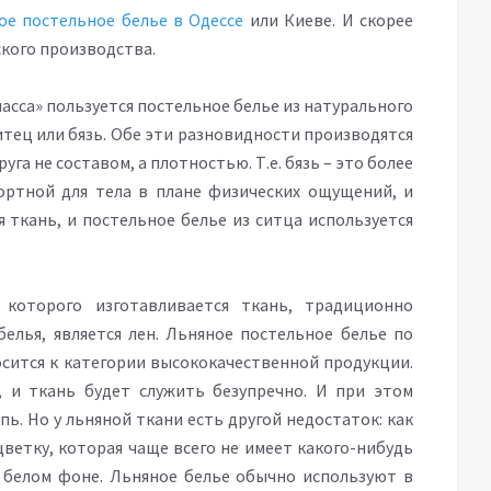
ое постельное белье в Одессе
или Киеве. И скорее
ского производства.
асса» пользуется постельное белье из натурального
ситец или бязь. Обе эти разновидности производятся
уга не составом, а плотностью. Т.е. бязь – это более
ортной для тела в плане физических ощущений, и
я ткань, и постельное белье из ситца используется
которого изготавливается ткань, традиционно
елья, является лен. Льняное постельное белье по
сится к категории высококачественной продукции.
 и ткань будет служить безупречно. И при этом
пь. Но у льняной ткани есть другой недостаток: как
ветку, которая чаще всего не имеет какого-нибудь
 белом фоне. Льняное белье обычно используют в