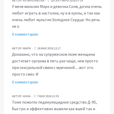
АВТОР:
ASYAPESHKOVA
18 СЕНТЯБРЯ 2018 07:14
У меня мальчик Марк и девочка Соня, дочка очень
любит играть в настолки, ну и в куклы, и так как
очень любит мультик Холодное Сердце. Но речь
не о
К комментарию
АВТОР:
МАРИ
26 МАЯ 2018 12:17
Доказано, что на супружеском ложе женщина
достигает оргазма в пять раз чаще, чем просто
при сексуальной связи с мужчиной......вот это
просто смех. И
К комментарию
АВТОР:
АННА
7 МАЯ 2018 13:39
Тоже помогло педикулицидное средство Д-95,
быстро и эффективно вывели как вшей так и