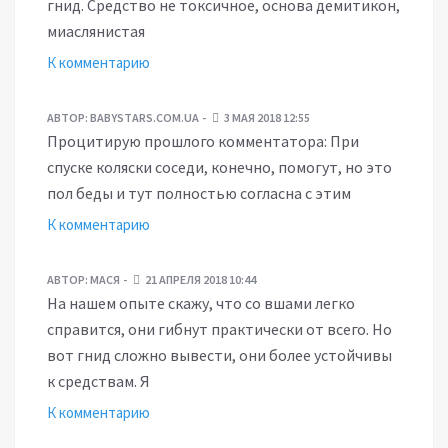
гнид. Средство не токсичное, основа демитикон,
миаслянистая
К комментарию
АВТОР:
BABYSTARS.COM.UA
3 МАЯ 2018 12:55
Процитирую прошлого комментатора: При
спуске коляски соседи, конечно, помогут, но это
пол беды и тут полностью согласна с этим
К комментарию
АВТОР:
МАСЯ
21 АПРЕЛЯ 2018 10:44
На нашем опыте скажу, что со вшами легко
справится, они гибнут практически от всего. Но
вот гнид сложно вывести, они более устойчивы
к средствам. Я
К комментарию