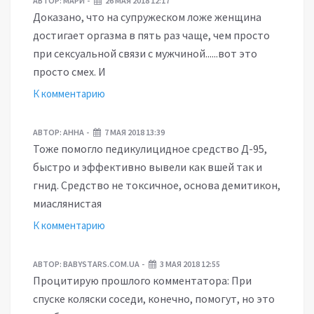
АВТОР:
МАРИ
26 МАЯ 2018 12:17
Доказано, что на супружеском ложе женщина
достигает оргазма в пять раз чаще, чем просто
при сексуальной связи с мужчиной......вот это
просто смех. И
К комментарию
АВТОР:
АННА
7 МАЯ 2018 13:39
Тоже помогло педикулицидное средство Д-95,
быстро и эффективно вывели как вшей так и
гнид. Средство не токсичное, основа демитикон,
миаслянистая
К комментарию
АВТОР:
BABYSTARS.COM.UA
3 МАЯ 2018 12:55
Процитирую прошлого комментатора: При
спуске коляски соседи, конечно, помогут, но это