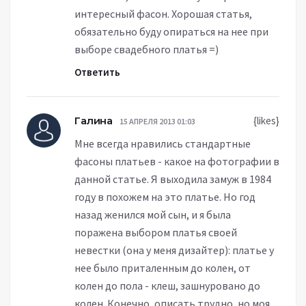
интересный фасон. Хорошая статья,
обязательно буду опираться на нее при
выборе свадебного платья =)
Ответить
Галина
{likes}
15 АПРЕЛЯ 2013 01:03
Мне всегда нравились стандартные
фасоны платьев - какое на фотографии в
данной статье. Я выходила замуж в 1984
году в похожем на это платье. Но год
назад женился мой сын, и я была
поражена выбором платья своей
невестки (она у меня дизайтер): платье у
нее было приталенным до колен, от
колен до пола - клеш, зашнуровано до
колен. Конечно, описать трудно, но моя