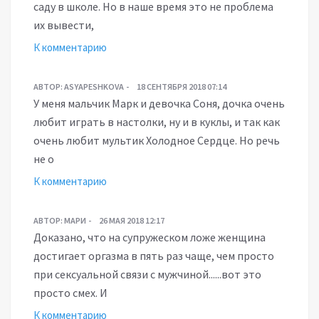
саду в школе. Но в наше время это не проблема
их вывести,
К комментарию
АВТОР:
ASYAPESHKOVA
18 СЕНТЯБРЯ 2018 07:14
У меня мальчик Марк и девочка Соня, дочка очень
любит играть в настолки, ну и в куклы, и так как
очень любит мультик Холодное Сердце. Но речь
не о
К комментарию
АВТОР:
МАРИ
26 МАЯ 2018 12:17
Доказано, что на супружеском ложе женщина
достигает оргазма в пять раз чаще, чем просто
при сексуальной связи с мужчиной......вот это
просто смех. И
К комментарию