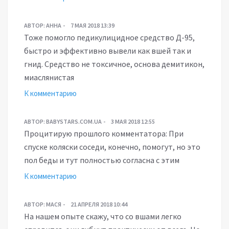
АВТОР:
АННА
7 МАЯ 2018 13:39
Тоже помогло педикулицидное средство Д-95,
быстро и эффективно вывели как вшей так и
гнид. Средство не токсичное, основа демитикон,
миаслянистая
К комментарию
АВТОР:
BABYSTARS.COM.UA
3 МАЯ 2018 12:55
Процитирую прошлого комментатора: При
спуске коляски соседи, конечно, помогут, но это
пол беды и тут полностью согласна с этим
К комментарию
АВТОР:
МАСЯ
21 АПРЕЛЯ 2018 10:44
На нашем опыте скажу, что со вшами легко