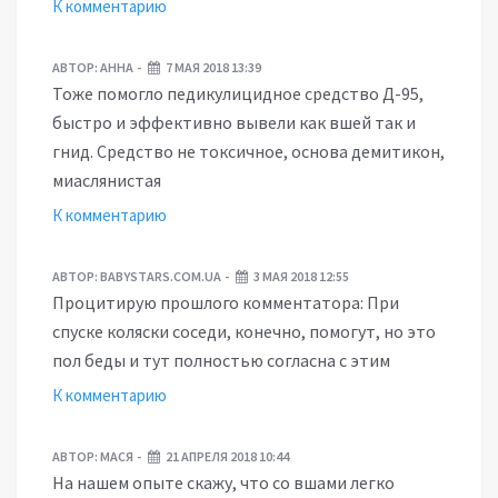
К комментарию
АВТОР:
АННА
7 МАЯ 2018 13:39
Тоже помогло педикулицидное средство Д-95,
быстро и эффективно вывели как вшей так и
гнид. Средство не токсичное, основа демитикон,
миаслянистая
К комментарию
АВТОР:
BABYSTARS.COM.UA
3 МАЯ 2018 12:55
Процитирую прошлого комментатора: При
спуске коляски соседи, конечно, помогут, но это
пол беды и тут полностью согласна с этим
К комментарию
АВТОР:
МАСЯ
21 АПРЕЛЯ 2018 10:44
На нашем опыте скажу, что со вшами легко