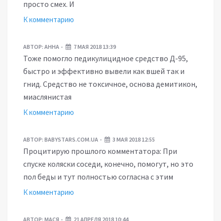
просто смех. И
К комментарию
АВТОР:
АННА
7 МАЯ 2018 13:39
Тоже помогло педикулицидное средство Д-95,
быстро и эффективно вывели как вшей так и
гнид. Средство не токсичное, основа демитикон,
миаслянистая
К комментарию
АВТОР:
BABYSTARS.COM.UA
3 МАЯ 2018 12:55
Процитирую прошлого комментатора: При
спуске коляски соседи, конечно, помогут, но это
пол беды и тут полностью согласна с этим
К комментарию
АВТОР:
МАСЯ
21 АПРЕЛЯ 2018 10:44