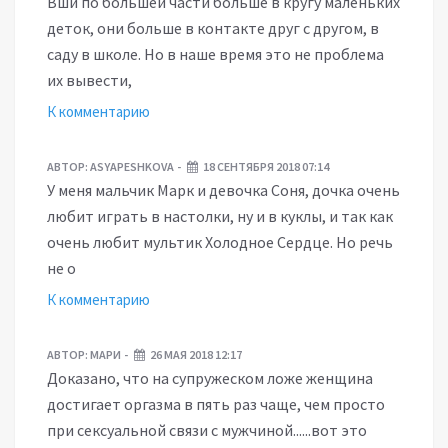
Вши по большей части больше в кругу маленьких
деток, они больше в контакте друг с другом, в
саду в школе. Но в наше время это не проблема
их вывести,
К комментарию
АВТОР:
ASYAPESHKOVA
18 СЕНТЯБРЯ 2018 07:14
У меня мальчик Марк и девочка Соня, дочка очень
любит играть в настолки, ну и в куклы, и так как
очень любит мультик Холодное Сердце. Но речь
не о
К комментарию
АВТОР:
МАРИ
26 МАЯ 2018 12:17
Доказано, что на супружеском ложе женщина
достигает оргазма в пять раз чаще, чем просто
при сексуальной связи с мужчиной......вот это