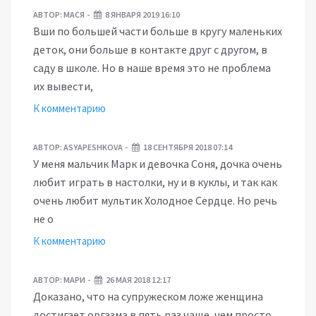
АВТОР:
МАСЯ
8 ЯНВАРЯ 2019 16:10
Вши по большей части больше в кругу маленьких
деток, они больше в контакте друг с другом, в
саду в школе. Но в наше время это не проблема
их вывести,
К комментарию
АВТОР:
ASYAPESHKOVA
18 СЕНТЯБРЯ 2018 07:14
У меня мальчик Марк и девочка Соня, дочка очень
любит играть в настолки, ну и в куклы, и так как
очень любит мультик Холодное Сердце. Но речь
не о
К комментарию
АВТОР:
МАРИ
26 МАЯ 2018 12:17
Доказано, что на супружеском ложе женщина
достигает оргазма в пять раз чаще, чем просто