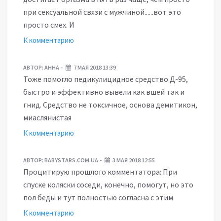
при сексуальной связи с мужчиной......вот это
просто смех. И
К комментарию
АВТОР:
АННА
7 МАЯ 2018 13:39
Тоже помогло педикулицидное средство Д-95,
быстро и эффективно вывели как вшей так и
гнид. Средство не токсичное, основа демитикон,
миаслянистая
К комментарию
АВТОР:
BABYSTARS.COM.UA
3 МАЯ 2018 12:55
Процитирую прошлого комментатора: При
спуске коляски соседи, конечно, помогут, но это
пол беды и тут полностью согласна с этим
К комментарию