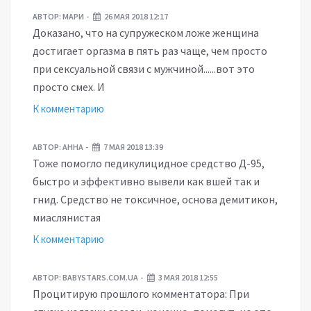
АВТОР:
МАРИ
26 МАЯ 2018 12:17
Доказано, что на супружеском ложе женщина
достигает оргазма в пять раз чаще, чем просто
при сексуальной связи с мужчиной......вот это
просто смех. И
К комментарию
АВТОР:
АННА
7 МАЯ 2018 13:39
Тоже помогло педикулицидное средство Д-95,
быстро и эффективно вывели как вшей так и
гнид. Средство не токсичное, основа демитикон,
миаслянистая
К комментарию
АВТОР:
BABYSTARS.COM.UA
3 МАЯ 2018 12:55
Процитирую прошлого комментатора: При