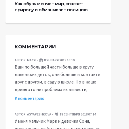
Как обувь меняет мир, спасает
природу и обманывает полицию
КОММЕНТАРИИ
АВТОР:
МАСЯ
8 ЯНВАРЯ 2019 16:10
Вши по большей части больше в кругу
маленьких деток, они больше в контакте
друг с другом, в саду в школе. Но в наше
время это не проблема их вывести,
К комментарию
АВТОР:
ASYAPESHKOVA
18 СЕНТЯБРЯ 2018 07:14
У меня мальчик Марк и девочка Соня,
дочка очень любит играть в настолки, ну