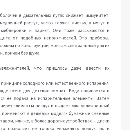
болочек в дыхательных путях снижает иммунитет.
едленней растут, часто теряют листья, а могут и
 меблировки и паркет. Они тоже рассыхаются и
ащита от подобных неприятностей. Это приборы,
ложны по конструкции, монтаж специальный для их
и, причем без шума.
 увлажнителей, что пришлось даже ввести их
 принципе холодного или естественного испарения.
жде всего для детских комнат. Вода наливается в
тся ее подача на испарительные элементы. Затем
через элементы воздух и выдает уже увлажненный
па применяют в дешевых моделях бумажные сменные
авом, или же, в более дорогих устройствах — диски
то позволяет не только увлажнять воздух, но и