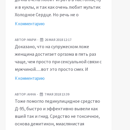
и в куклы, и так как очень любит мультик
Холодное Сердце. Но речь не о
К комментарию
АВТОР:
МАРИ
26 МАЯ 2018 12:17
Доказано, что на супружеском ложе
женщина достигает оргазма в пять раз
чаще, чем просто при сексуальной связи с
мужчиной......вот это просто смех. И
К комментарию
АВТОР:
АННА
7 МАЯ 2018 13:39
Тоже помогло педикулицидное средство
Д-95, быстро и эффективно вывели как
вшей так и гнид. Средство не токсичное,
основа демитикон, миаслянистая