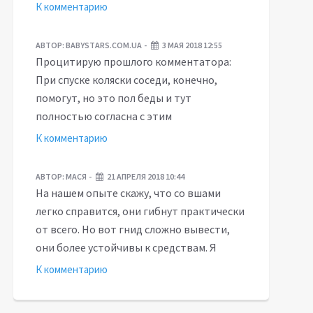
К комментарию
АВТОР:
BABYSTARS.COM.UA
3 МАЯ 2018 12:55
Процитирую прошлого комментатора:
При спуске коляски соседи, конечно,
помогут, но это пол беды и тут
полностью согласна с этим
К комментарию
АВТОР:
МАСЯ
21 АПРЕЛЯ 2018 10:44
На нашем опыте скажу, что со вшами
легко справится, они гибнут практически
от всего. Но вот гнид сложно вывести,
они более устойчивы к средствам. Я
К комментарию