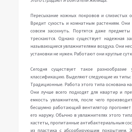
этого страдают и обитатели жилища.
Пересыхание кожных покровов и слизистых о
Вредит сухость и комнатным растениям. Они м
совсем засохнуть. Портятся даже предметы
трескаются. Однако существует надежная з
называющиеся увлажнителями воздуха. Они нес
установки не нужен. Работают они круглые сутк
Сегодня существует такое разнообразие
классификацию. Выделяют следующие их типы:
Традиционные. Работа этого типа основана на
Они лучше всего подходят для квартир и пре
емкость увлажнителя, после чего производи
бесшумно работающий вентилятор прогоняет 
его наружу. Обычно в увлажнителях этого ти
кастеты, пропитанные антибактериальным сост
из пластика с абсорбирующим покрытием. Э