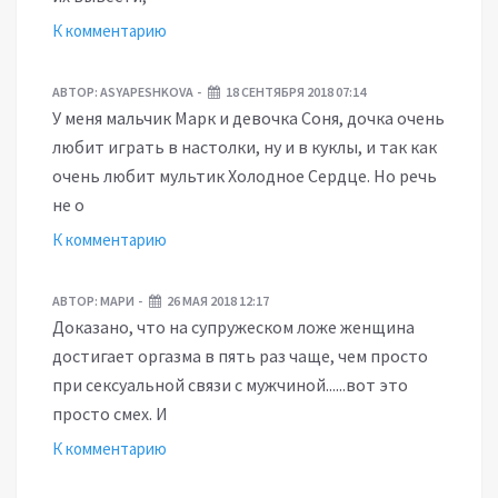
К комментарию
АВТОР:
ASYAPESHKOVA
18 СЕНТЯБРЯ 2018 07:14
У меня мальчик Марк и девочка Соня, дочка очень
любит играть в настолки, ну и в куклы, и так как
очень любит мультик Холодное Сердце. Но речь
не о
К комментарию
АВТОР:
МАРИ
26 МАЯ 2018 12:17
Доказано, что на супружеском ложе женщина
достигает оргазма в пять раз чаще, чем просто
при сексуальной связи с мужчиной......вот это
просто смех. И
К комментарию