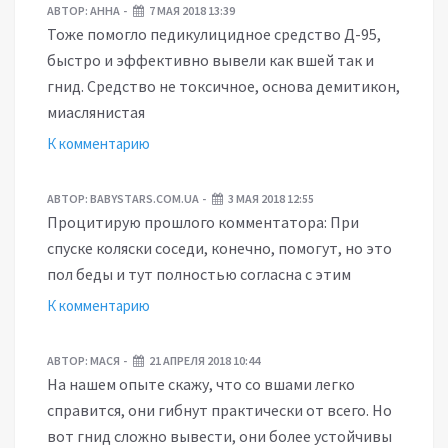
АВТОР:
АННА
7 МАЯ 2018 13:39
Тоже помогло педикулицидное средство Д-95,
быстро и эффективно вывели как вшей так и
гнид. Средство не токсичное, основа демитикон,
миаслянистая
К комментарию
АВТОР:
BABYSTARS.COM.UA
3 МАЯ 2018 12:55
Процитирую прошлого комментатора: При
спуске коляски соседи, конечно, помогут, но это
пол беды и тут полностью согласна с этим
К комментарию
АВТОР:
МАСЯ
21 АПРЕЛЯ 2018 10:44
На нашем опыте скажу, что со вшами легко
справится, они гибнут практически от всего. Но
вот гнид сложно вывести, они более устойчивы