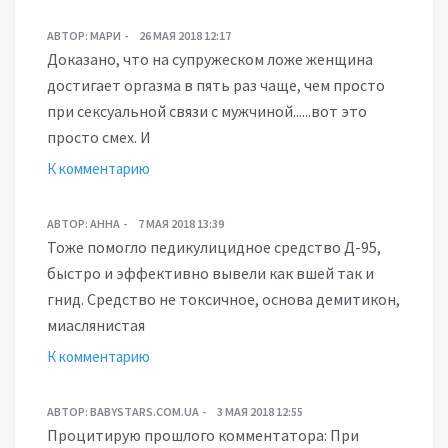
АВТОР:
МАРИ
26 МАЯ 2018 12:17
Доказано, что на супружеском ложе женщина
достигает оргазма в пять раз чаще, чем просто
при сексуальной связи с мужчиной......вот это
просто смех. И
К комментарию
АВТОР:
АННА
7 МАЯ 2018 13:39
Тоже помогло педикулицидное средство Д-95,
быстро и эффективно вывели как вшей так и
гнид. Средство не токсичное, основа демитикон,
миаслянистая
К комментарию
АВТОР:
BABYSTARS.COM.UA
3 МАЯ 2018 12:55
Процитирую прошлого комментатора: При