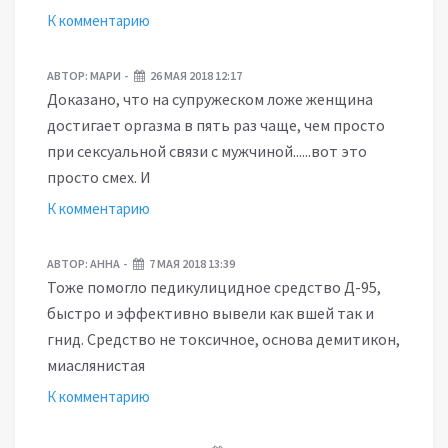
К комментарию
АВТОР:
МАРИ
26 МАЯ 2018 12:17
Доказано, что на супружеском ложе женщина
достигает оргазма в пять раз чаще, чем просто
при сексуальной связи с мужчиной......вот это
просто смех. И
К комментарию
АВТОР:
АННА
7 МАЯ 2018 13:39
Тоже помогло педикулицидное средство Д-95,
быстро и эффективно вывели как вшей так и
гнид. Средство не токсичное, основа демитикон,
миаслянистая
К комментарию