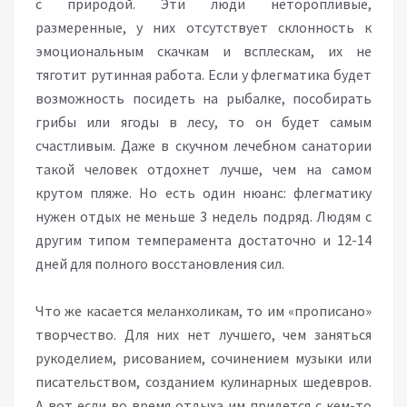
с природой. Эти люди неторопливые,
размеренные, у них отсутствует склонность к
эмоциональным скачкам и всплескам, их не
тяготит рутинная работа. Если у флегматика будет
возможность посидеть на рыбалке, пособирать
грибы или ягоды в лесу, то он будет самым
счастливым. Даже в скучном лечебном санатории
такой человек отдохнет лучше, чем на самом
крутом пляже. Но есть один нюанс: флегматику
нужен отдых не меньше 3 недель подряд. Людям с
другим типом темперамента достаточно и 12-14
дней для полного восстановления сил.
Что же касается меланхоликам, то им «прописано»
творчество. Для них нет лучшего, чем заняться
рукоделием, рисованием, сочинением музыки или
писательством, созданием кулинарных шедевров.
А вот если во время отдыха им придется с кем-то