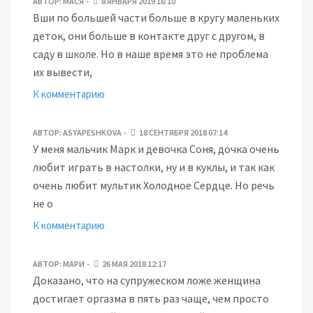
АВТОР:
МАСЯ
8 ЯНВАРЯ 2019 16:10
Вши по большей части больше в кругу маленьких
деток, они больше в контакте друг с другом, в
саду в школе. Но в наше время это не проблема
их вывести,
К комментарию
АВТОР:
ASYAPESHKOVA
18 СЕНТЯБРЯ 2018 07:14
У меня мальчик Марк и девочка Соня, дочка очень
любит играть в настолки, ну и в куклы, и так как
очень любит мультик Холодное Сердце. Но речь
не о
К комментарию
АВТОР:
МАРИ
26 МАЯ 2018 12:17
Доказано, что на супружеском ложе женщина
достигает оргазма в пять раз чаще, чем просто