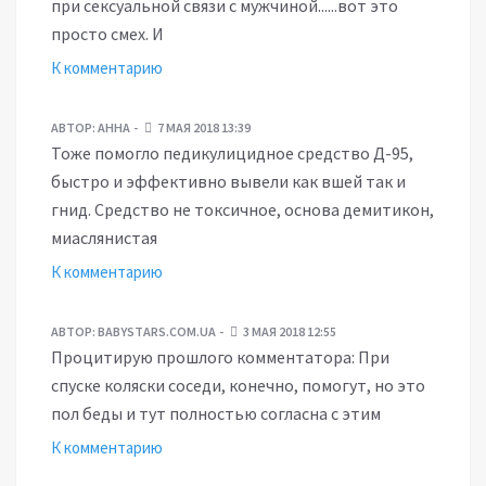
при сексуальной связи с мужчиной......вот это
просто смех. И
К комментарию
АВТОР:
АННА
7 МАЯ 2018 13:39
Тоже помогло педикулицидное средство Д-95,
быстро и эффективно вывели как вшей так и
гнид. Средство не токсичное, основа демитикон,
миаслянистая
К комментарию
АВТОР:
BABYSTARS.COM.UA
3 МАЯ 2018 12:55
Процитирую прошлого комментатора: При
спуске коляски соседи, конечно, помогут, но это
пол беды и тут полностью согласна с этим
К комментарию