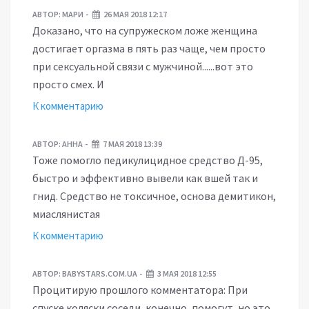
АВТОР:
МАРИ
26 МАЯ 2018 12:17
Доказано, что на супружеском ложе женщина
достигает оргазма в пять раз чаще, чем просто
при сексуальной связи с мужчиной......вот это
просто смех. И
К комментарию
АВТОР:
АННА
7 МАЯ 2018 13:39
Тоже помогло педикулицидное средство Д-95,
быстро и эффективно вывели как вшей так и
гнид. Средство не токсичное, основа демитикон,
миаслянистая
К комментарию
АВТОР:
BABYSTARS.COM.UA
3 МАЯ 2018 12:55
Процитирую прошлого комментатора: При
спуске коляски соседи, конечно, помогут, но это