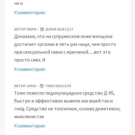
не о
К комментарию
АВТОР:
МАРИ
26 МАЯ 2018 12:17
Доказано, что на супружеском ложе женщина
достигает оргазма в пять раз чаще, чем просто
при сексуальной связи с мужчиной......вот это
просто смех. И
К комментарию
АВТОР:
АННА
7 МАЯ 2018 13:39
Тоже помогло педикулицидное средство Д-95,
быстро и эффективно вывели как вшей так и
гнид. Средство не токсичное, основа демитикон,
миаслянистая
К комментарию