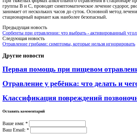
При тяжёлых формах алкогольного отравления в стационаре п
группы B и C, проводят симптоматическое лечение судорог, р
занимает от нескольких часов до суток. Основной метод лечени
стационарный вариант как наиболее безопасный.
Предыдущая новость
Сорбенты при отравлении: что выбрать - активированный угол
Следующая новость
Отравление грибами: симптомы, которые нельзя игнорировать
Другие новости
Первая помощь при пищевом отравлени
Отравление у ребёнка: что делать и чег
Классификация повреждений позвоноч
Оставить комментарий
Ваше имя: *
Ваш Email: *