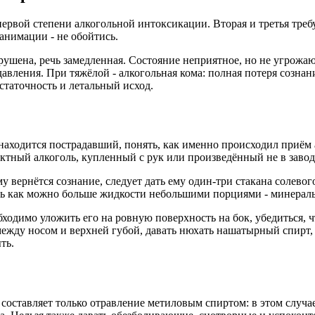
первой степени алкогольной интоксикации. Вторая и третья тр
еанимации - не обойтись.
арушена, речь замедленная. Состояние неприятное, но не угрож
авления. При тяжёлой - алкогольная кома: полная потеря сознани
статочность и летальный исход.
 находится пострадавший, понять, как именно происходил приём
ктный алкоголь, купленный с рук или произведённый не в завод
у вернётся сознание, следует дать ему один-три стакана солевог
ать как можно больше жидкости небольшими порциями - минераль
обходимо уложить его на ровную поверхность на бок, убедиться,
между носом и верхней губой, давать нюхать нашатырный спирт,
ть.
оставляет только отравление метиловым спиртом: в этом случае