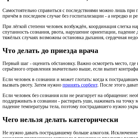
Самостоятельно справиться с последствиями можно лишь при 
причём в последнем случае без госпитализации - а нередко и р
При лёгкой степени человек возбуждён, координация слегка н
спутанность сознания, рвота, нарушение ориентации, падение д
тяжёлых случаях возможны остановка дыхания, сердечная недо
Что делать до приезда врача
Первый шаг - оценить обстановку. Важно осмотреть место, где
серьёзного отравления значительно выше, если выпит контрафа
Если человек в сознании и может глотать: когда к пострадавшем
вызвать рвоту. Затем нужно
принять сорбент
. После этого дав
Если человек без сознания или не реагирует на обращение: не
поддерживать в сознании - растирать уши, нажимать на точку 
падение температуры тела, поэтому пострадавшего нужно укры
Чего нельзя делать категорически
Не нужно давать пострадавшему больше алкоголя. Исключение с