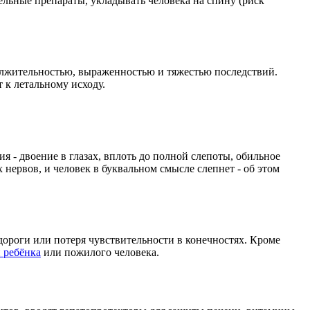
ельные препараты, укладывать человека на спину (риск
олжительностью, выраженностью и тяжестью последствий.
 к летальному исходу.
я - двоение в глазах, вплоть до полной слепоты, обильное
нервов, и человек в буквальном смысле слепнет - об этом
ороги или потеря чувствительности в конечностях. Кроме
 ребёнка
или пожилого человека.