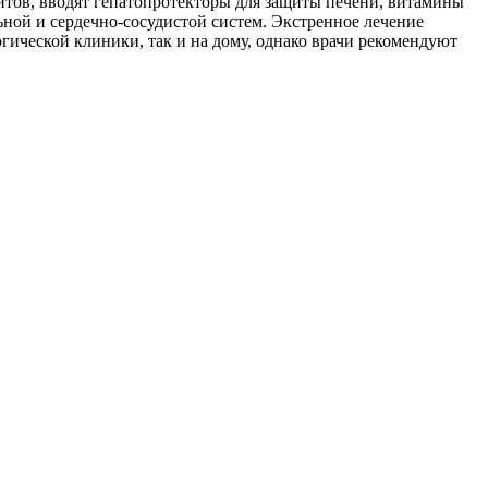
итов, вводят гепатопротекторы для защиты печени, витамины
ной и сердечно-сосудистой систем. Экстренное лечение
огической клиники, так и на дому, однако врачи рекомендуют