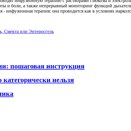
роводят инфузионную терапию с растворами глюкозы и электрол
воты и боли, а также непрерывный мониторинг функций дыхатель
я - инфузионная терапия: она проводится как в условиях наркол
ь, Смекта или Энтеросгель
и: пошаговая инструкция
о категорически нельзя
ника