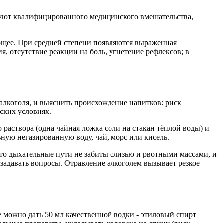
ебуют квалифицированного медицинского вмешательства,
ающее. При средней степени появляются выраженная
я, отсутствие реакции на боль, угнетение рефлексов; в
 алкоголя, и выяснить происхождение напитков: риск
ских условиях.
о раствора (одна чайная ложка соли на стакан тёплой воды) и
ную негазированную воду, чай, морс или кисель.
 что дыхательные пути не забиты слизью и рвотными массами, и
 задавать вопросы. Отравление алкоголем вызывает резкое
 можно дать 50 мл качественной водки - этиловый спирт