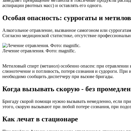
замедляет превращение метанола в токсичные продукты распад
аспирации рвотных масс) и оставлять его одного.
Особая опасность: суррогаты и метило
Алкогольное отравление, вызванное самогоном или суррогатам
Согласно медицинской статистике, отсутствие профессиональн
Лечение отравления. Фото: magnific.
Метиловый спирт (метанол) особенно опасен: при отравлении и
слюнотечение и потливость, потеря сознания и судороги. При 
необходимо сообщить диспетчеру при вызове бригады.
Когда вызывать скорую - без промедле
Бригаду скорой помощи нужно вызывать немедленно, если прис
этого, скорую вызывают при любой потере сознания, при подо
Как лечат в стационаре