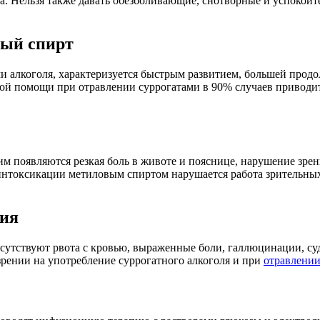
а. Нельзя также давать обезболивающие, снотворные и успокоит
вый спирт
и алкоголя, характеризуется быстрым развитием, большей прод
ой помощи при отравлении суррогатами в 90% случаев приводит
м появляются резкая боль в животе и пояснице, нарушение зрени
интоксикации метиловым спиртом нарушается работа зрительных 
ния
утствуют рвота с кровью, выраженные боли, галлюцинации, суд
зрении на употребление суррогатного алкоголя и при
отравлении