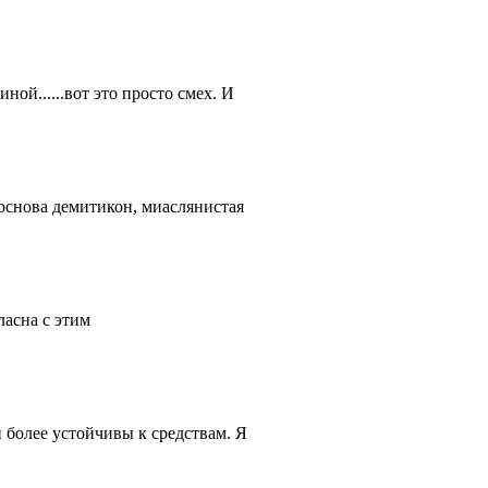
ой......вот это просто смех. И
 основа демитикон, миаслянистая
ласна с этим
и более устойчивы к средствам. Я