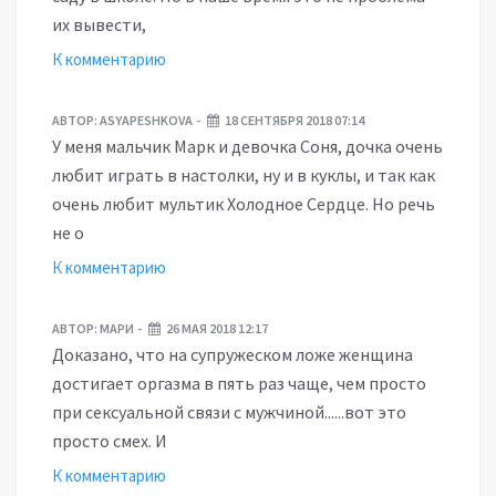
их вывести,
К комментарию
АВТОР:
ASYAPESHKOVA
18 СЕНТЯБРЯ 2018 07:14
У меня мальчик Марк и девочка Соня, дочка очень
любит играть в настолки, ну и в куклы, и так как
очень любит мультик Холодное Сердце. Но речь
не о
К комментарию
АВТОР:
МАРИ
26 МАЯ 2018 12:17
Доказано, что на супружеском ложе женщина
достигает оргазма в пять раз чаще, чем просто
при сексуальной связи с мужчиной......вот это
просто смех. И
К комментарию