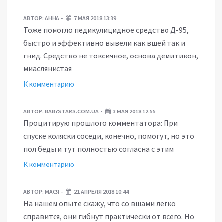
АВТОР:
АННА
7 МАЯ 2018 13:39
Тоже помогло педикулицидное средство Д-95,
быстро и эффективно вывели как вшей так и
гнид. Средство не токсичное, основа демитикон,
миаслянистая
К комментарию
АВТОР:
BABYSTARS.COM.UA
3 МАЯ 2018 12:55
Процитирую прошлого комментатора: При
спуске коляски соседи, конечно, помогут, но это
пол беды и тут полностью согласна с этим
К комментарию
АВТОР:
МАСЯ
21 АПРЕЛЯ 2018 10:44
На нашем опыте скажу, что со вшами легко
справится, они гибнут практически от всего. Но