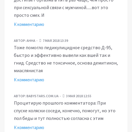
при сексуальной связи с мужчиной......вот это
просто смех. И
К комментарию
АВТОР:
АННА
7 МАЯ 2018 13:39
Тоже помогло педикулицидное средство Д-95,
быстро и эффективно вывели как вшей так и
гнид. Средство не токсичное, основа демитикон,
миаслянистая
К комментарию
АВТОР:
BABYSTARS.COM.UA
3 МАЯ 2018 12:55
Процитирую прошлого комментатора: При
спуске коляски соседи, конечно, помогут, но это
пол беды и тут полностью согласна с этим
К комментарию