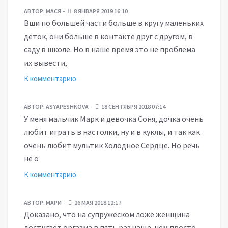
АВТОР:
МАСЯ
8 ЯНВАРЯ 2019 16:10
Вши по большей части больше в кругу маленьких
деток, они больше в контакте друг с другом, в
саду в школе. Но в наше время это не проблема
их вывести,
К комментарию
АВТОР:
ASYAPESHKOVA
18 СЕНТЯБРЯ 2018 07:14
У меня мальчик Марк и девочка Соня, дочка очень
любит играть в настолки, ну и в куклы, и так как
очень любит мультик Холодное Сердце. Но речь
не о
К комментарию
АВТОР:
МАРИ
26 МАЯ 2018 12:17
Доказано, что на супружеском ложе женщина
достигает оргазма в пять раз чаще, чем просто