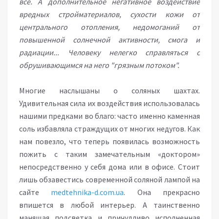
все. А дополнительное негативное воздействие
вредных стройматериалов, сухости кожи от
центрального отопления, недомоганий от
повышенной солнечной активности, смога и
радиации... Человеку нелегко справляться с
обрушивающимся на него "грязным потоком".
Многие наслышаны о соляных шахтах.
Удивительная сила их воздействия использовалась
нашими предками во благо: часто именно каменная
соль избавляла страждущих от многих недугов. Как
нам повезло, что теперь появилась возможность
пожить с таким замечательным «доктором»
непосредственно у себя дома или в офисе. Стоит
лишь обзавестись современной соляной лампой на
сайте
medtehnika-d.com.ua
. Она прекрасно
впишется в любой интерьер. А таинственно
манящая подсветка и причудливо исполненная