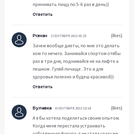
принимать пищу по 5-6 раз в день))
Ответить
Роман
{likes}
2 СЕНТЯБРЯ 2013 05:23
Зачем вообще диеты, по мне это делать
ком то нечего. Занимайся спортом отябы
раз в три дня, поднимайся не на лифте а
пешком . Гуляй почаще . Это и для
здоровья полезно и будеш красивой))
Ответить
Булавка
{likes}
8 СЕНТЯБРЯ 2013 10:18
А я бы хотела поделиться своим опытом.
Когда меня перестала устраивать
собственная фигура, я не стала сразу же