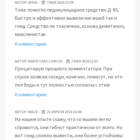
АВТОР:
АННА
7 МАЯ 2018 13:39
Тоже помогло педикулицидное средство Д-95,
быстро и эффективно вывели как вшей так и
гнид. Средство не токсичное, основа демитикон,
миаслянистая
К комментарию
АВТОР:
BABYSTARS.COM.UA
3 МАЯ 2018 12:55
Процитирую прошлого комментатора: При
спуске коляски соседи, конечно, помогут, но это
пол беды и тут полностью согласна с этим
К комментарию
АВТОР:
МАСЯ
21 АПРЕЛЯ 2018 10:44
На нашем опыте скажу, что со вшами легко
справится, они гибнут практически от всего. Но
вот гнид сложно вывести, они более устойчивы