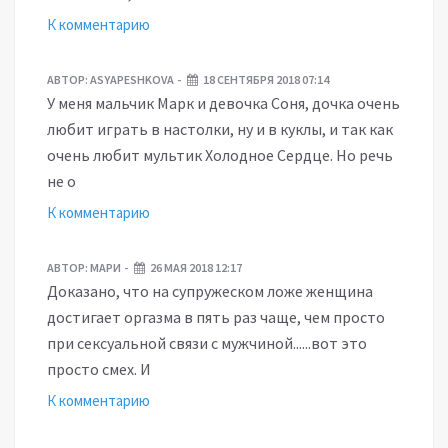
К комментарию
АВТОР:
ASYAPESHKOVA
18 СЕНТЯБРЯ 2018 07:14
У меня мальчик Марк и девочка Соня, дочка очень
любит играть в настолки, ну и в куклы, и так как
очень любит мультик Холодное Сердце. Но речь
не о
К комментарию
АВТОР:
МАРИ
26 МАЯ 2018 12:17
Доказано, что на супружеском ложе женщина
достигает оргазма в пять раз чаще, чем просто
при сексуальной связи с мужчиной......вот это
просто смех. И
К комментарию