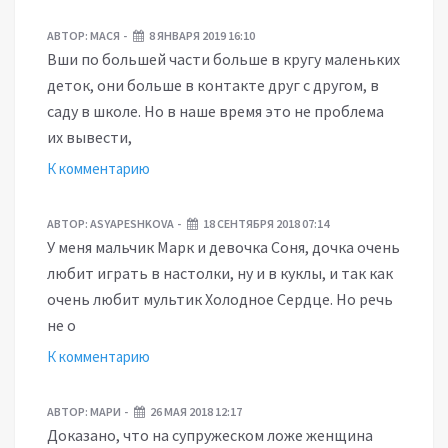
АВТОР:
МАСЯ
8 ЯНВАРЯ 2019 16:10
Вши по большей части больше в кругу маленьких
деток, они больше в контакте друг с другом, в
саду в школе. Но в наше время это не проблема
их вывести,
К комментарию
АВТОР:
ASYAPESHKOVA
18 СЕНТЯБРЯ 2018 07:14
У меня мальчик Марк и девочка Соня, дочка очень
любит играть в настолки, ну и в куклы, и так как
очень любит мультик Холодное Сердце. Но речь
не о
К комментарию
АВТОР:
МАРИ
26 МАЯ 2018 12:17
Доказано, что на супружеском ложе женщина