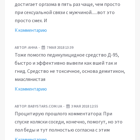
достигает оргазма в пять раз чаще, чем просто
при сексуальной связи с мужчиной......вот это
просто смех. И
К комментарию
АВТОР:
АННА
7 МАЯ 2018 13:39
Тоже помогло педикулицидное средство Д-95,
быстро и эффективно вывели как вшей так и
гнид. Средство не токсичное, основа демитикон,
миаслянистая
К комментарию
АВТОР:
BABYSTARS.COM.UA
3 МАЯ 2018 12:55
Процитирую прошлого комментатора: При
спуске коляски соседи, конечно, помогут, но это
пол беды и тут полностью согласна с этим
К комментарию