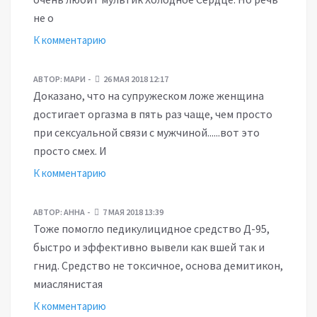
не о
К комментарию
АВТОР:
МАРИ
26 МАЯ 2018 12:17
Доказано, что на супружеском ложе женщина
достигает оргазма в пять раз чаще, чем просто
при сексуальной связи с мужчиной......вот это
просто смех. И
К комментарию
АВТОР:
АННА
7 МАЯ 2018 13:39
Тоже помогло педикулицидное средство Д-95,
быстро и эффективно вывели как вшей так и
гнид. Средство не токсичное, основа демитикон,
миаслянистая
К комментарию