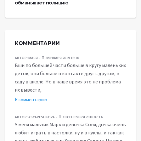
обманывает полицию
КОММЕНТАРИИ
АВТОР:
МАСЯ
8 ЯНВАРЯ 2019 16:10
Вши по большей части больше в кругу маленьких
деток, они больше в контакте друг с другом, в
саду в школе. Но в наше время это не проблема
их вывести,
К комментарию
АВТОР:
ASYAPESHKOVA
18 СЕНТЯБРЯ 2018 07:14
У меня мальчик Марк и девочка Соня, дочка очень
любит играть в настолки, ну и в куклы, и так как
очень любит мультик Холодное Сердце. Но речь