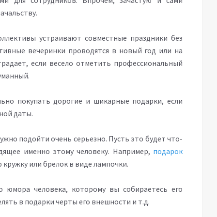
ми для сотрудников. Впрочем, зачастую и сами
ачальству.
оллективы устраивают совместные праздники без
тивные вечеринки проводятся в новый год или на
традает, если весело отметить профессиональный
уманный.
льно покупать дорогие и шикарные подарки, если
ной даты.
нужно подойти очень серьезно. Пусть это будет что-
одящее именно этому человеку. Например,
подарок
кружку или брелок в виде лампочки.
о юмора человека, которому вы собираетесь его
лять в подарки черты его внешности и т.д.