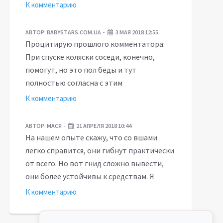
К комментарию
АВТОР:
BABYSTARS.COM.UA
3 МАЯ 2018 12:55
Процитирую прошлого комментатора:
При спуске коляски соседи, конечно,
помогут, но это пол беды и тут
полностью согласна с этим
К комментарию
АВТОР:
МАСЯ
21 АПРЕЛЯ 2018 10:44
На нашем опыте скажу, что со вшами
легко справится, они гибнут практически
от всего. Но вот гнид сложно вывести,
они более устойчивы к средствам. Я
К комментарию