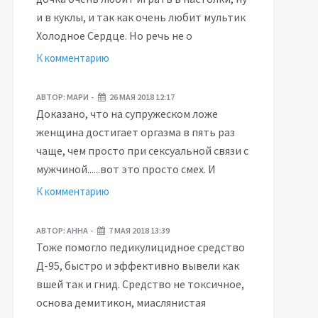
и в куклы, и так как очень любит мультик
Холодное Сердце. Но речь не о
К комментарию
АВТОР:
МАРИ
26 МАЯ 2018 12:17
Доказано, что на супружеском ложе
женщина достигает оргазма в пять раз
чаще, чем просто при сексуальной связи с
мужчиной......вот это просто смех. И
К комментарию
АВТОР:
АННА
7 МАЯ 2018 13:39
Тоже помогло педикулицидное средство
Д-95, быстро и эффективно вывели как
вшей так и гнид. Средство не токсичное,
основа демитикон, миаслянистая