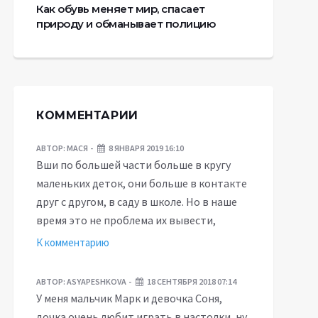
Как обувь меняет мир, спасает
природу и обманывает полицию
КОММЕНТАРИИ
АВТОР:
МАСЯ
8 ЯНВАРЯ 2019 16:10
Вши по большей части больше в кругу
маленьких деток, они больше в контакте
друг с другом, в саду в школе. Но в наше
время это не проблема их вывести,
К комментарию
АВТОР:
ASYAPESHKOVA
18 СЕНТЯБРЯ 2018 07:14
У меня мальчик Марк и девочка Соня,
дочка очень любит играть в настолки, ну